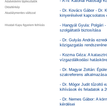
- A IV. Katonai Hatósági K
Adatvédelmi tájékoztatók
Oldaltérkép
- Dr. Kovács Gábor - Dr. 
Akadálymentes változat
kinyerésével kapcsolatos 
- Hangyál Gyula: Polgári -
Hivatali Kapu figyelem felhívás
szolgáltatói biztosítása
- Dr. Gulyás András ezred
közigazgatás rendszeréne
- Kozma Géza: A katasztr
vízgazdálkodási hatásköre
- Dr. Magyar Zoltán: Épüle
szakreferens alkalmazása
- Dr. Mógor Judit tűzoltó 
kihívások és feladatok a 
- Dr. Nemes Gábor: A körn
kérdései