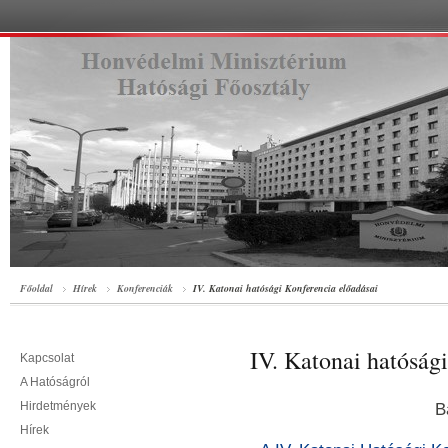
Főoldal
Hírek
Konferenciák
IV. Katonai hatósági Konferencia előadásai
IV. Katonai hatóság
Kapcsolat
A Hatóságról
Hirdetmények
Balatonakaratty
Hírek