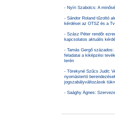
- Nyíri Szabolcs: A minős
- Sándor Roland tűzoltó a
kérdései az OTSZ és a Tv
- Szász Péter rendőr ezre
kapcsolatos aktuális kérd
- Tamás Gergő százados:
feladatai a kiképzési tev
terén
- Törekyné Szűcs Judit: Ve
nyomástertó berendezése
jogszabályváltozások tük
- Saághy Ágnes: Szervezet