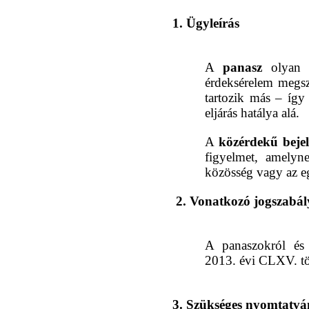
1. Ügyleírás
A
panasz
olyan k
érdeksérelem megszü
tartozik más – így
eljárás hatálya alá.
A
közérdekű bejel
figyelmet, amelyn
közösség vagy az eg
2. Vonatkozó jogszabá
A panaszokról és 
2013. évi CLXV. t
3. Szükséges nyomtatv