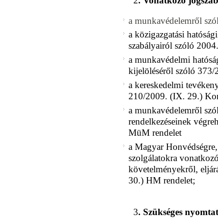
2
. Vonatkozó jogszab
a munkavédelemről szól
a közigazgatási hatósági 
szabályairól szóló 2004
a munkavédelmi hatósági
kijelöléséről szóló 373/
a kereskedelmi tevékeny
210/2009. (IX. 29.) Kor
a munkavédelemről szól
rendelkezéseinek végreha
MüM rendelet
a Magyar Honvédségre, i
szolgálatokra vonatkoz
követelményekről, eljárá
30.) HM rendelet;
3
. Szükséges nyomta