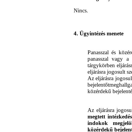
Nincs.
4. Ügyintézés menete
Panasszal és közér
panasszal vagy a 
tárgykörben eljárás
eljárásra jogosult sz
Az eljárásra jogosu
bejelentőt
meghall
közérdekű bejelenté
Az eljárásra jogosu
megtett intézkedé
indokok megjel
közérdekű bejelent