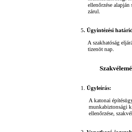
ellenőrzése alapján 
zárul.
5
. Ügyintézési határi
A szakhatóság eljár
tizenöt nap.
Szakvélemé
1.
Ügyleírás:
A katonai építésügy
munkabiztonsági kö
ellenőrzése, szakv