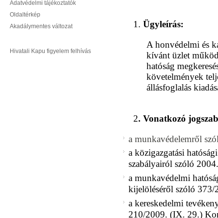
Adatvédelmi tájékoztatók
Oldaltérkép
1.
Ügyleírás:
Akadálymentes változat
A honvédelmi és ka
Hivatali Kapu figyelem felhívás
kívánt üzlet működé
hatóság megkeresé
követelmények telje
állásfoglalás kiadás
2
. Vonatkozó jogszab
a munkavédelemről szól
a közigazgatási hatósági 
szabályairól szóló 2004
a munkavédelmi hatósági
kijelöléséről szóló 373/
a kereskedelmi tevékeny
210/2009. (IX. 29.) Kor