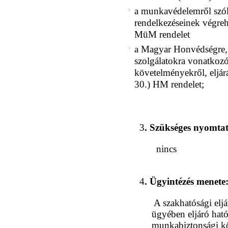
a munkavédelemről szól
rendelkezéseinek végreha
MüM rendelet
a Magyar Honvédségre, i
szolgálatokra vonatkoz
követelményekről, eljárá
30.) HM rendelet;
3
. Szükséges nyomta
nincs
4
. Ügyintézés menete
A szakhatósági elj
ügyében eljáró ható
munkabiztonsági kö