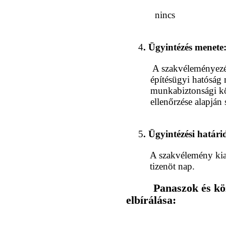
nincs
4
. Ügyintézés menete
A szakvéleményezés
építésügyi hatóság 
munkabiztonsági kö
ellenőrzése alapján
5
. Ügyintézési határi
A szakvélemény kia
tizenöt nap.
Panaszok és közér
elbírálása: