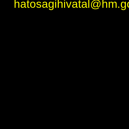
hatosagihivatal@hm.g