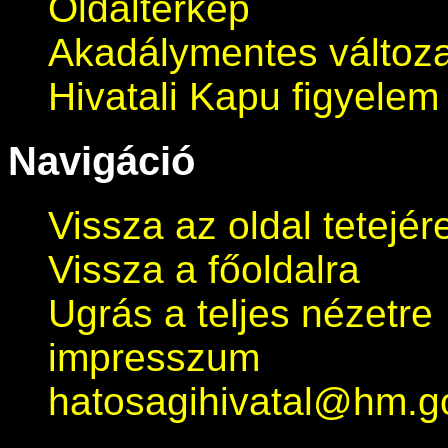
Oldaltérkép
Akadálymentes változa
Hivatali Kapu figyelem 
Navigáció
Vissza az oldal tetejér
Vissza a főoldalra
Ugrás a teljes nézetre
impresszum
hatosagihivatal@hm.g