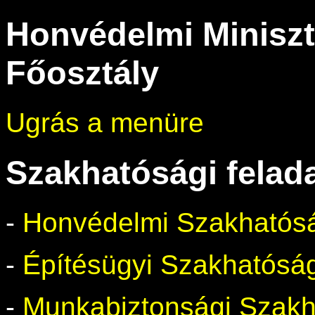
Honvédelmi Miniszt
Főosztály
Ugrás a menüre
Szakhatósági felad
-
Honvédelmi Szakhatós
-
Építésügyi Szakhatósá
-
Munkabiztonsági Szak